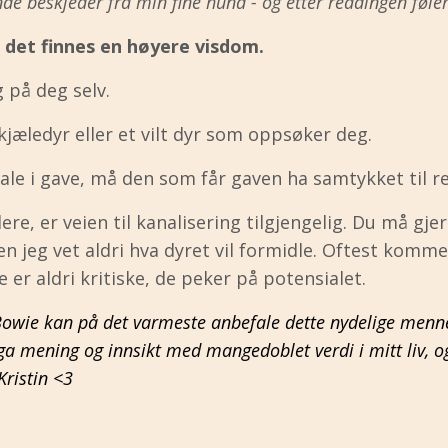
ende beskjeder fra min fine hund - og etter readingen fø
t det finnes en høyere visdom.
g på deg selv.
jæledyr eller et vilt dyr som oppsøker deg.
tale i gave, må den som får gaven ha samtykket til r
dere, er veien til kanalisering tilgjengelig. Du må gje
n jeg vet aldri hva dyret vil formidle. Oftest komm
 er aldri kritiske, de peker på potensialet.
 Bowie kan på det varmeste anbefale dette nydelige menn
a mening og innsikt med mangedoblet verdi i mitt liv, og g
Kristin <3