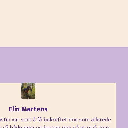
Elin Martens
istin var som å få bekreftet noe som allerede
Hun så både meg og hesten min på et nivå som