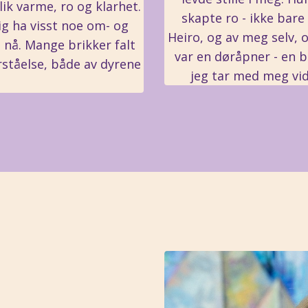
k varme, ro og klarhet.
skapte ro - ikke bare
g ha visst noe om- og
Heiro, og av meg selv, o
at nå. Mange brikker falt
var en døråpner - en 
rståelse, både av dyrene
jeg tar med meg vid