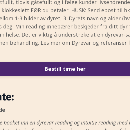
fullt, tidvis gåtefullt og i følge kunder livsendrende.
t klokkeslett FØR du betaler. HUSK: Send epost til
hk
ellom 1-3 bilder av dyret, 3. Dyrets navn og alder (hvis
deg. Min reading innebærer beskjeder fra ditt dyr ti
in helse. Det er viktig å understreke at en dyrevar-
nnen behandling. Les mer om Dyrevar og referanser f
Bestill time her
te:
de
 booket inn en dyrevar reading og intuitiv reading med Ha