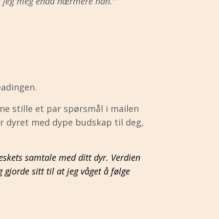
ler jeg meg enda nærmere han."
eadingen.
rne stille et par spørsmål i mailen
er dyret med dype budskap til deg,
eskets samtale med ditt dyr. Verdien
jorde sitt til at jeg våget å følge