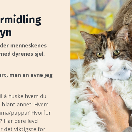
rmidling
syn
d der menneskenes
 med dyrenes sjel.
ært, men en evne jeg
til å huske hvem du
er blant annet: Hvem
mma/pappa? Hvorfor
 Har dere levd
r det viktigste for