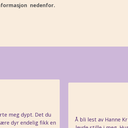
nformasjon nedenfor.
rte meg dypt. Det du
Å bli lest av Hanne Kr
jære dyr endelig fikk en
levde stille i meg. 